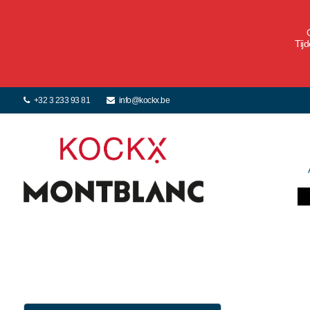
Tij
+32 3 233 93 81
info@kockx.be