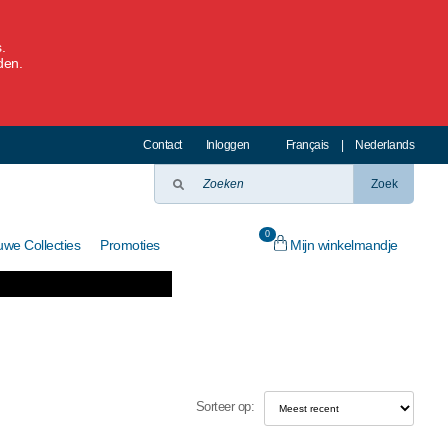
.
den.
Contact
Inloggen
Français
|
Nederlands
Zoek
0
Mijn winkelmandje
uwe Collecties
Promoties
Sorteer op: