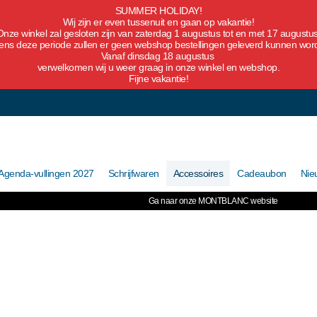
SUMMER HOLIDAY!
Wij zijn er even tussenuit en gaan op vakantie!
Onze winkel zal gesloten zijn van zaterdag 1 augustus tot en met 17 augustus
dens deze periode zullen er geen webshop bestellingen geleverd kunnen wor
Vanaf dinsdag 18 augustus
verwelkomen wij u weer graag in onze winkel en webshop.
Fijne vakantie!
Agenda-vullingen 2027
Schrijfwaren
Accessoires
Cadeaubon
Nie
Ga naar onze MONTBLANC website