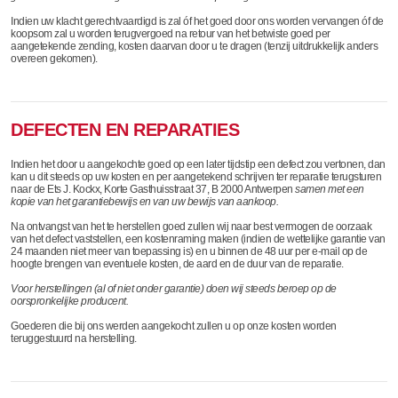
Indien uw klacht gerechtvaardigd is zal óf het goed door ons worden vervangen óf de
koopsom zal u worden terugvergoed na retour van het betwiste goed per
aangetekende zending, kosten daarvan door u te dragen (tenzij uitdrukkelijk anders
overeen gekomen).
DEFECTEN EN REPARATIES
Indien het door u aangekochte goed op een later tijdstip een defect zou vertonen, dan
kan u dit steeds op uw kosten en per aangetekend schrijven ter reparatie terugsturen
naar de Ets J. Kockx, Korte Gasthuisstraat 37, B 2000 Antwerpen
samen met een
kopie van het garantiebewijs en van uw bewijs van aankoop.
Na ontvangst van het te herstellen goed zullen wij naar best vermogen de oorzaak
van het defect vaststellen, een kostenraming maken (indien de wettelijke garantie van
24 maanden niet meer van toepassing is) en u binnen de 48 uur per e-mail op de
hoogte brengen van eventuele kosten, de aard en de duur van de reparatie.
Voor herstellingen (al of niet onder garantie) doen wij steeds beroep op de
oorspronkelijke producent.
Goederen die bij ons werden aangekocht zullen u op onze kosten worden
teruggestuurd na herstelling.