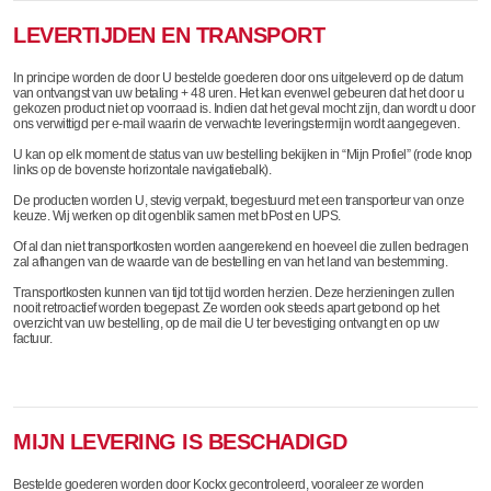
LEVERTIJDEN EN TRANSPORT
In principe worden de door U bestelde goederen door ons uitgeleverd op de datum
van ontvangst van uw betaling + 48 uren. Het kan evenwel gebeuren dat het door u
gekozen product niet op voorraad is. Indien dat het geval mocht zijn, dan wordt u door
ons verwittigd per e-mail waarin de verwachte leveringstermijn wordt aangegeven.
U kan op elk moment de status van uw bestelling bekijken in “Mijn Profiel” (rode knop
links op de bovenste horizontale navigatiebalk).
De producten worden U, stevig verpakt, toegestuurd met een transporteur van onze
keuze. Wij werken op dit ogenblik samen met bPost en UPS.
Of al dan niet transportkosten worden aangerekend en hoeveel die zullen bedragen
zal afhangen van de waarde van de bestelling en van het land van bestemming.
Transportkosten kunnen van tijd tot tijd worden herzien. Deze herzieningen zullen
nooit retroactief worden toegepast. Ze worden ook steeds apart getoond op het
overzicht van uw bestelling, op de mail die U ter bevestiging ontvangt en op uw
factuur.
MIJN LEVERING IS BESCHADIGD
Bestelde goederen worden door Kockx gecontroleerd, vooraleer ze worden