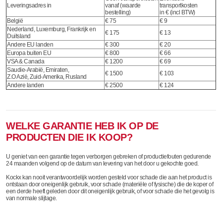
Leveringsadres in
vanaf (waarde
transportkosten
bestelling)
in € (incl BTW)
België
€ 75
€ 9
Nederland, Luxemburg, Frankrijk en
€ 175
€ 13
Duitsland
Andere EU landen
€ 300
€ 20
Europa buiten EU
€ 800
€ 66
VSA & Canada
€ 1200
€ 69
Saudie-Arabië, Emiraten,
€ 1500
€ 103
Z.O Azië, Zuid-Amerika, Rusland
Andere landen
€ 2500
€ 124
WELKE GARANTIE HEB IK OP DE
PRODUCTEN DIE IK KOOP?
U geniet van een garantie tegen verborgen gebreken of productiefouten gedurende
24 maanden volgend op de datum van levering van het door u gekochte goed.
Kockx kan nooit verantwoordelijk worden gesteld voor schade die aan het product is
ontstaan door oneigenlijk gebruik, voor schade (materiële of fysische) die de koper of
een derde heeft geleden door dit oneigenlijk gebruik, of voor schade die het gevolg is
van normale slijtage.