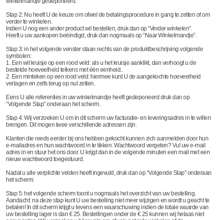
winkelmandje gedeponeerd.
Stap 2: Nu heeft U de keuze om ofwel de betalingsprocedure in gang te zetten of om
verder te winkelen.
Indien U nog een ander product wil bestellen, druk dan op “Verder winkelen”.
Heeft u uw aankopen beëindigd, druk dan nogmaals op “Naar Winkelmandje”.
Stap 3: in het volgende venster staan rechts van de produktbeschrijving volgende
symbolen:
1. Een wit kruisje op een rood veld: als u het kruisje aanklikt, dan verhoogt u de
bestelde hoeveelheid telkens met één eenheid..
2. Een minteken op een rood veld: hiermee kunt U de aangekochte hoeveelheid
verlagen en zelfs terug op nul zetten.
Eens U alle referenties in uw winkelmandje heeft gedeponeerd druk dan op
“Volgende Stap” onderaan het scherm.
Stap 4: Wij verzoeken U om in dit scherm uw facturatie- en leveringsadres in te willen
brengen. Dit mogen twee verschillende adressen zijn.
Klanten die reeds eerder bij ons hebben gekocht kunnen zich aanmelden door hun
e-mailadres en hun wachtwoord in te tikken. Wachtwoord vergeten? Vul uw e-mail
adres in en stuur het ons door. U krijgt dan in de volgende minuten een mail met een
nieuw wachtwoord toegestuurd.
Nadat u alle verplichte velden heeft ingevuld, druk dan op “Volgende Stap” onderaan
het scherm.
Stap 5: het volgende scherm toont u nogmaals het overzicht van uw bestelling.
Aandacht: na deze stap kunt U uw bestelling niet meer wijzigen en wordt u geacht te
betalen! In dit scherm krijgt u tevens een waarschuwing indien de totale waarde van
uw bestelling lager is dan € 25. Bestellingen onder de € 25 kunnen wij helaas niet