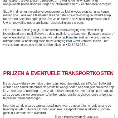
aanvaarden. Wij verzoeken u bijgevolg om ofwel verder te winkelen of de
aangekochte hoeveelheid (vullingen of inkten) met één of 2 eenheden te verhogen.
Stap 6: in dit scherm wordt u verbonden met de Mollie website en kan u uw keuze
maken hoe u ons wenst te betalen. Kies de betalingswijze en volg de instructies op
het scherm. Alle betalingen gebeuren via de site van onze betalingsprovider Mollie.
Uw vertrouwelijke gegevens komen dus nooit in ons systeem.
Stap 7: na uw betaling krijgt u automatisch een bevestiging van uw bestelling
toegestuurd per e-mail. Gelieve op deze mail niet te antwoorden. Eventuele vragen of
opmerkingen kan U ons toesturen via het
contactformulier
met vermelding van het
nummer van uw bestelling dat in de bevestigingsmail wordt vermeld. Indien u het
verkiest kann u ons ook telefonisch bereiken op +32 3 233 93 81.
PRIJZEN & EVENTUELE TRANSPORTKOSTEN
De op deze webstek vermelde prijzen zijn nettoprijzen inclusief BTW. Van tijd tot tijd
worden een aantal referenties “in promotie” aangeboden aan een gereduceerde prijs.
Deze speciale aanbiedingen, net zoals alle andere prijzen, zijn geldig op de dag dat
zij op de website worden getoond. Wij behouden ons het recht voor onze prijzen aan
te passen indien dat nodig is.
In functie van de waarde van uw bestelling en van de geografische regio waar u de
levering wil laten uitvoeren, kunnen eventueel transportkosten in rekening worden
gesteld. Hieronder een overzicht
Geen transportkosten
Eventuele