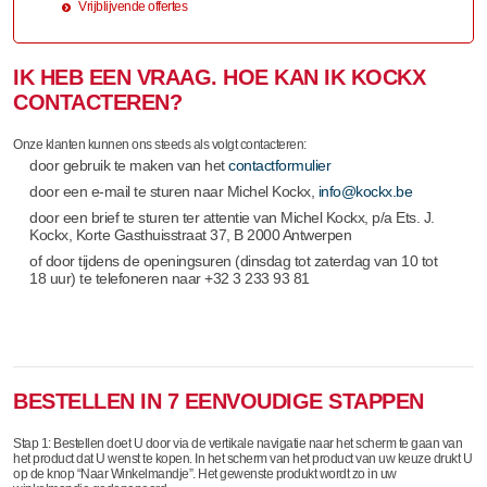
Vrijblijvende offertes
IK HEB EEN VRAAG. HOE KAN IK KOCKX
CONTACTEREN?
Onze klanten kunnen ons steeds als volgt contacteren:
door gebruik te maken van het
contactformulier
door een e-mail te sturen naar Michel Kockx,
info@kockx.be
door een brief te sturen ter attentie van Michel Kockx, p/a Ets. J.
Kockx, Korte Gasthuisstraat 37, B 2000 Antwerpen
of door tijdens de openingsuren (dinsdag tot zaterdag van 10 tot
18 uur) te telefoneren naar +32 3 233 93 81
BESTELLEN IN 7 EENVOUDIGE STAPPEN
Stap 1: Bestellen doet U door via de vertikale navigatie naar het scherm te gaan van
het product dat U wenst te kopen. In het scherm van het product van uw keuze drukt U
op de knop “Naar Winkelmandje”. Het gewenste produkt wordt zo in uw