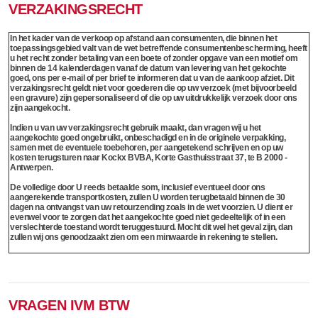
VERZAKINGSRECHT
In het kader van de verkoop op afstand aan consumenten, die binnen het
toepassingsgebied valt van de wet betreffende consumentenbescherming, heeft
u het recht zonder betaling van een boete of zonder opgave van een motief om
binnen de 14 kalenderdagen vanaf de datum van levering van het gekochte
goed, ons per e-mail of per brief te informeren dat u van de aankoop afziet. Dit
verzakingsrecht geldt niet voor goederen die op uw verzoek (met bijvoorbeeld
een gravure) zijn gepersonaliseerd of die op uw uitdrukkelijk verzoek door ons
zijn aangekocht.
Indien u van uw verzakingsrecht gebruik maakt, dan vragen wij u het
aangekochte goed ongebruikt, onbeschadigd en in de originele verpakking,
samen met de eventuele toebehoren, per aangetekend schrijven en op uw
kosten terugsturen naar Kockx BVBA, Korte Gasthuisstraat 37, te B 2000 -
Antwerpen.
De volledige door U reeds betaalde som, inclusief eventueel door ons
aangerekende transportkosten, zullen U worden terugbetaald binnen de 30
dagen na ontvangst van uw retourzending zoals in de wet voorzien. U dient er
evenwel voor te zorgen dat het aangekochte goed niet gedeeltelijk of in een
verslechterde toestand wordt teruggestuurd. Mocht dit wel het geval zijn, dan
zullen wij ons genoodzaakt zien om een minwaarde in rekening te stellen.
VRAGEN IVM BTW