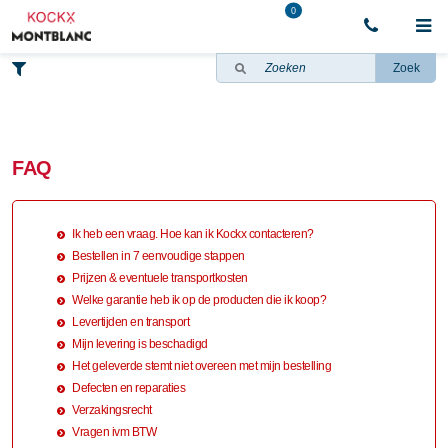
0
Zoek
FAQ
Ik heb een vraag. Hoe kan ik Kockx contacteren?
Bestellen in 7 eenvoudige stappen
Prijzen & eventuele transportkosten
Welke garantie heb ik op de producten die ik koop?
Levertijden en transport
Mijn levering is beschadigd
Het geleverde stemt niet overeen met mijn bestelling
Defecten en reparaties
Verzakingsrecht
Vragen ivm BTW