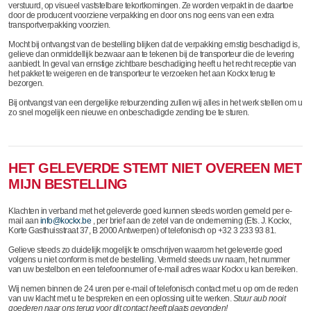
verstuurd, op visueel vaststelbare tekortkomingen. Ze worden verpakt in de daartoe
door de producent voorziene verpakking en door ons nog eens van een extra
transportverpakking voorzien.
Mocht bij ontvangst van de bestelling blijken dat de verpakking ernstig beschadigd is,
gelieve dan onmiddellijk bezwaar aan te tekenen bij de transporteur die de levering
aanbiedt. In geval van ernstige zichtbare beschadiging heeft u het recht receptie van
het pakket te weigeren en de transporteur te verzoeken het aan Kockx terug te
bezorgen.
Bij ontvangst van een dergelijke retourzending zullen wij alles in het werk stellen om u
zo snel mogelijk een nieuwe en onbeschadigde zending toe te sturen.
HET GELEVERDE STEMT NIET OVEREEN MET
MIJN BESTELLING
Klachten in verband met het geleverde goed kunnen steeds worden gemeld per e-
mail aan
info@kockx.be
, per brief aan de zetel van de onderneming (Ets. J. Kockx,
Korte Gasthuisstraat 37, B 2000 Antwerpen) of telefonisch op +32 3 233 93 81.
Gelieve steeds zo duidelijk mogelijk te omschrijven waarom het geleverde goed
volgens u niet conform is met de bestelling. Vermeld steeds uw naam, het nummer
van uw bestelbon en een telefoonnumer of e-mail adres waar Kockx u kan bereiken.
Wij nemen binnen de 24 uren per e-mail of telefonisch contact met u op om de reden
van uw klacht met u te bespreken en een oplossing uit te werken.
Stuur aub nooit
goederen naar ons terug voor dit contact heeft plaats gevonden!