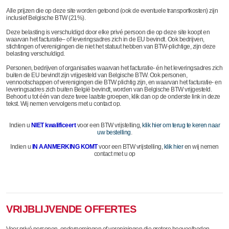
Alle prijzen die op deze site worden getoond (ook de eventuele transportkosten) zijn
inclusief Belgische BTW (21%).
Deze belasting is verschuldigd door elke privé persoon die op deze site koopt en
waarvan het facturatie– of leveringsadres zich in de EU bevindt. Ook bedrijven,
stichtingen of verenigingen die niet het statuut hebben van BTW-plichtige, zijn deze
belasting verschuldigd.
Personen, bedrijven of organisaties waarvan het facturatie- én het leveringsadres zich
buiten de EU bevindt zijn vrijgesteld van Belgische BTW. Ook personen,
vennootschappen of verenigingen die BTW plichtig zijn, en waarvan het facturatie- en
leveringsadres zich buiten België bevindt, worden van Belgische BTW vrijgesteld.
Behoort u tot één van deze twee laatste groepen, klik dan op de onderste link in deze
tekst. Wij nemen vervolgens met u contact op.
Indien u
NIET kwalificeert
voor een BTW vrijstelling,
klik hier om terug te keren naar
uw bestelling
.
Indien u
IN AANMERKING KOMT
voor een BTW vrijstelling,
klik hier
en wij nemen
contact met u op
VRIJBLIJVENDE OFFERTES