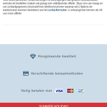
Voor privé personen, ondernemingen of verenigingen die grotere hoeveelheden
wensen te bestellen maken wij graag een vrijblijvende offerte. Stuur ons uw vraag en
uw contactgegevens (inclusief een telefoonnummer waarop wij U tijdens de
kantooruren kunnen bereiken) via het
contactformulier
. U ontvangt dan binnen de 48
uur onze offerte.
Hoogstaande kwaliteit
Verschillende betaalmethoden
Veilig betalen met
SUMMER HOLIDAY!