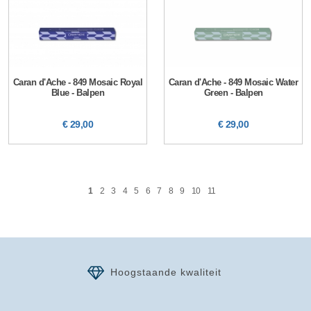
Caran d'Ache - 849 Mosaic Royal
Caran d'Ache - 849 Mosaic Water
Blue - Balpen
Green - Balpen
€ 29,00
€ 29,00
1
2
3
4
5
6
7
8
9
10
11
Hoogstaande kwaliteit