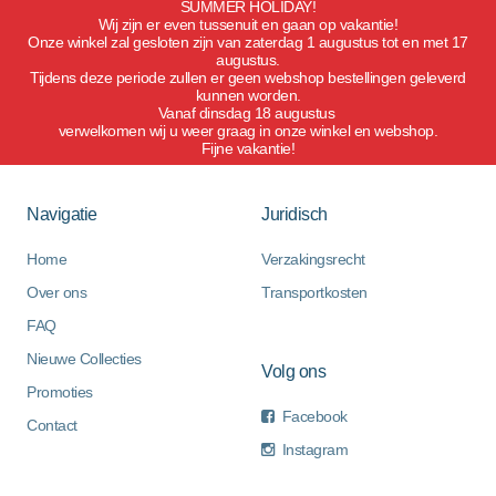
SUMMER HOLIDAY!
Wij zijn er even tussenuit en gaan op vakantie!
Onze winkel zal gesloten zijn van zaterdag 1 augustus tot en met 17
augustus.
Tijdens deze periode zullen er geen webshop bestellingen geleverd
kunnen worden.
Vanaf dinsdag 18 augustus
verwelkomen wij u weer graag in onze winkel en webshop.
Fijne vakantie!
Navigatie
Juridisch
Home
Verzakingsrecht
Over ons
Transportkosten
FAQ
Nieuwe Collecties
Volg ons
Promoties
Facebook
Contact
Instagram