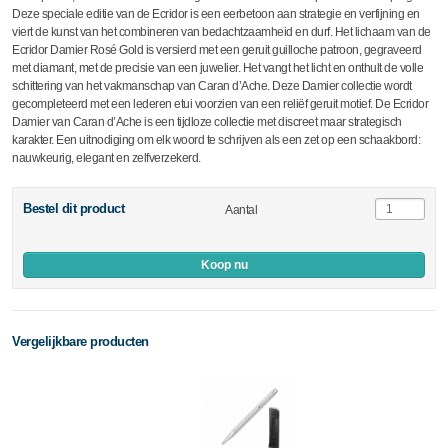
Deze speciale editie van de Ecridor is een eerbetoon aan strategie en verfijning en
viert de kunst van het combineren van bedachtzaamheid en durf. Het lichaam van de
Ecridor Damier Rosé Gold is versierd met een geruit guilloche patroon, gegraveerd
met diamant, met de precisie van een juwelier. Het vangt het licht en onthult de volle
schittering van het vakmanschap van Caran d’Ache. Deze Damier collectie wordt
gecompleteerd met een lederen etui voorzien van een reliëf geruit motief. De Ecridor
Damier van Caran d’Ache is een tijdloze collectie met discreet maar strategisch
karakter. Een uitnodiging om elk woord te schrijven als een zet op een schaakbord:
nauwkeurig, elegant en zelfverzekerd.
Bestel dit product
Aantal
Koop nu
Vergelijkbare producten