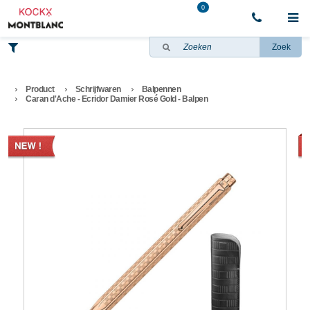
0
Zoek
Product
Schrijfwaren
Balpennen
Caran d'Ache - Ecridor Damier Rosé Gold - Balpen