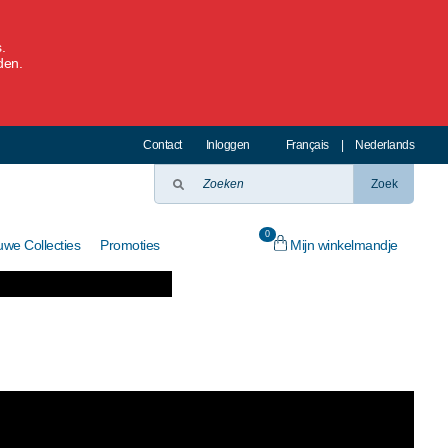
.
den.
Contact
Inloggen
Français
|
Nederlands
Zoek
0
Mijn winkelmandje
uwe Collecties
Promoties