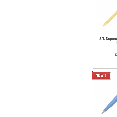
S.T. Dupont
€