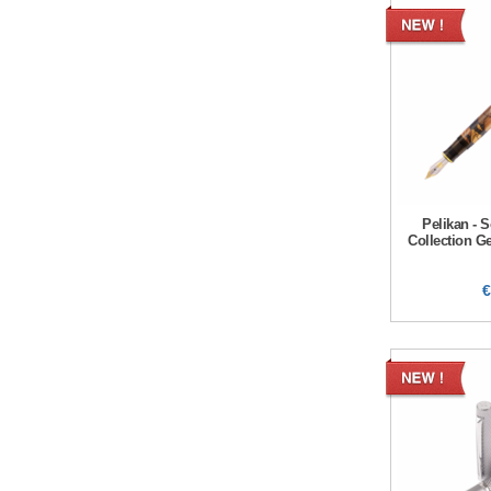
Pelikan - 
Collection G
€