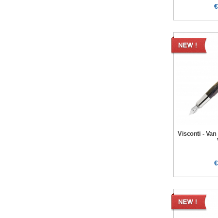
€
Visconti - Van
€