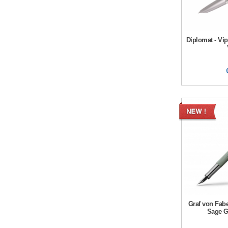
Diplomat - Vip
Graf von Fabe
Sage G