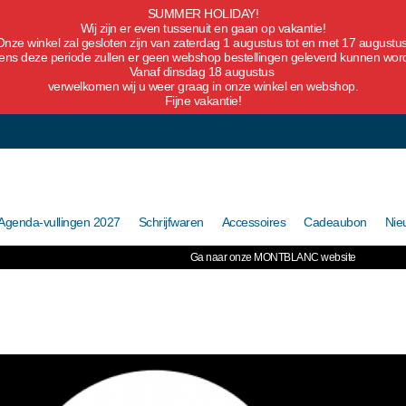
SUMMER HOLIDAY!
Wij zijn er even tussenuit en gaan op vakantie!
Onze winkel zal gesloten zijn van zaterdag 1 augustus tot en met 17 augustus
dens deze periode zullen er geen webshop bestellingen geleverd kunnen wor
Vanaf dinsdag 18 augustus
verwelkomen wij u weer graag in onze winkel en webshop.
Fijne vakantie!
Agenda-vullingen 2027
Schrijfwaren
Accessoires
Cadeaubon
Nie
Ga naar onze MONTBLANC website