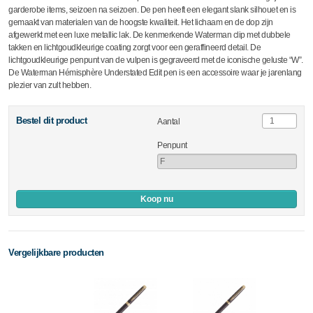
garderobe items, seizoen na seizoen. De pen heeft een elegant slank silhouet en is
gemaakt van materialen van de hoogste kwaliteit. Het lichaam en de dop zijn
afgewerkt met een luxe metallic lak. De kenmerkende Waterman clip met dubbele
takken en lichtgoudkleurige coating zorgt voor een geraffineerd detail. De
lichtgoudkleurige penpunt van de vulpen is gegraveerd met de iconische geluste “W”.
De Waterman Hémisphère Understated Edit pen is een accessoire waar je jarenlang
plezier van zult hebben.
Bestel dit product
Aantal
Penpunt
Koop nu
Vergelijkbare producten