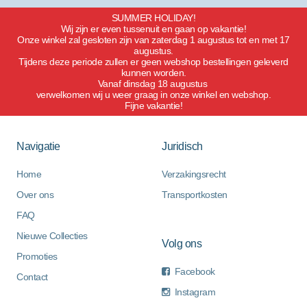
SUMMER HOLIDAY!
Wij zijn er even tussenuit en gaan op vakantie!
Onze winkel zal gesloten zijn van zaterdag 1 augustus tot en met 17
augustus.
Tijdens deze periode zullen er geen webshop bestellingen geleverd
kunnen worden.
Vanaf dinsdag 18 augustus
verwelkomen wij u weer graag in onze winkel en webshop.
Fijne vakantie!
Navigatie
Juridisch
Home
Verzakingsrecht
Over ons
Transportkosten
FAQ
Nieuwe Collecties
Volg ons
Promoties
Facebook
Contact
Instagram