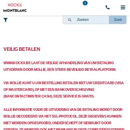
0
Zoek
VEILIG BETALEN
WWW.KOCKX.BE LAAT DE VEILIGE AFHANDELING VAN UW BETALING
UITVOEREN DOOR MOLLIE, EEN STERK BEVEILIGD BETAALPLATFORM.
VIA MOLLIE KUNT U UW BESTELLING BETALEN MET UW CREDITCARD (VISA
OF MASTERCARD), OF MET EEN BANKOVERSCHRIJVING
(BANCONTACT/MISTER CASH). DEZE SERVICE IS GRATIS.
ALLE INFORMATIE VOOR DE UITVOERING VAN DE BETALING WORDT DOOR
MOLLIE GECODEERD VIA HET SSL-PROTOCOL. DEZE GEGEVENS KUNNEN
NIET WORDEN OPGESPOORD, ONDERSCHEPT OF GEBRUIKT DOOR
DERDEN. ZE WORDEN OOK NIET BEWAARD IN ONZE COMPUTERSYSTEMEN.