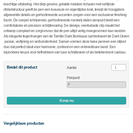
krachtige uitstraling. Het diep groene, gelakte metalen lichaam met verfijnde
ribbelstructuur geeft de pen een luxueuze en eigentijdse look, terwijl de hoogglans
afgewerkte details en gerhodineerde accenten zorgen voor een exclusieve finishing
touch. De soepel schrijvende, gerhodineerde roestvrij stalen penpunt biedt een
comfortabele en precieze schrijfervaring. De stevige, veerbelaste clip maakt het
ontwerp compleet en zorgt ervoor dat de pen altijd veilig meegenomen kan worden.
Als elegante tegenhanger van de Tamitio Dark Bordeaux symboliseert de Dark Green
passie, verfijning en verbondenheid. Samen vormen deze twee pennen een stijlvol
duo dat perfect staat voor harmonie, contrast en een onbreekbare band. Een
bijzondere keuze voor liefhebbers van luxe schrijfwaren of als betekenisvol cadeau.
Bestel dit product
Aantal
Penpunt
Koop nu
Vergelijkbare producten