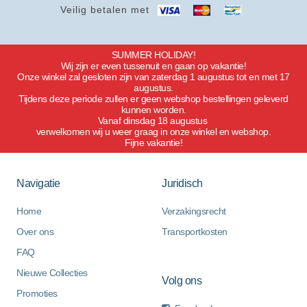
Veilig betalen met
SUMMER HOLIDAY!
Wij zijn er even tussenuit en gaan op vakantie!
Onze winkel zal gesloten zijn van zaterdag 1 augustus tot en met 17
augustus.
Tijdens deze periode zullen er geen webshop bestellingen geleverd
kunnen worden.
Vanaf dinsdag 18 augustus
verwelkomen wij u weer graag in onze winkel en webshop.
Fijne vakantie!
Navigatie
Juridisch
Home
Verzakingsrecht
Over ons
Transportkosten
FAQ
Nieuwe Collecties
Volg ons
Promoties