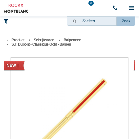
0
Zoek
Product
Schrijfwaren
Balpennen
S.T. Dupont - Classique Gold - Balpen