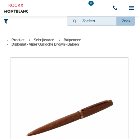
0
Zoek
Product
Schrijfwaren
Balpennen
Diplomat - Viper Guilloche Brown - Balpen