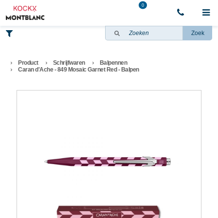
0
Zoek
Product
Schrijfwaren
Balpennen
Caran d'Ache - 849 Mosaic Garnet Red - Balpen