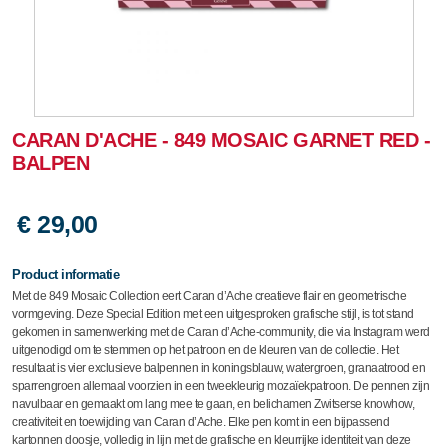
CARAN D'ACHE - 849 MOSAIC GARNET RED -
BALPEN
€ 29,00
Product informatie
Met de 849 Mosaic Collection eert Caran d’Ache creatieve flair en geometrische
vormgeving. Deze Special Edition met een uitgesproken grafische stijl, is tot stand
gekomen in samenwerking met de Caran d’Ache-community, die via Instagram werd
uitgenodigd om te stemmen op het patroon en de kleuren van de collectie. Het
resultaat is vier exclusieve balpennen in koningsblauw, watergroen, granaatrood en
sparrengroen allemaal voorzien in een tweekleurig mozaïekpatroon. De pennen zijn
navulbaar en gemaakt om lang mee te gaan, en belichamen Zwitserse knowhow,
creativiteit en toewijding van Caran d’Ache. Elke pen komt in een bijpassend
kartonnen doosje, volledig in lijn met de grafische en kleurrijke identiteit van deze