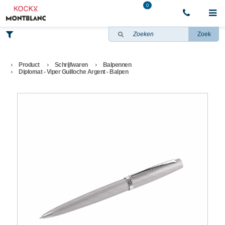
0
Zoek
Product
Schrijfwaren
Balpennen
Diplomat - Viper Guilloche Argent - Balpen