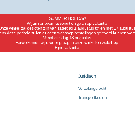
SUMMER HOLIDAY!
Wij zijn er even tussenuit en gaan op vakantie!
Onze winkel zal gesloten zijn van zaterdag 1 augustus tot en met 17 augustus
dens deze periode zullen er geen webshop bestellingen geleverd kunnen wor
Vanaf dinsdag 18 augustus
verwelkomen wij u weer graag in onze winkel en webshop.
Fijne vakantie!
Juridisch
Verzakingsrecht
Transportkosten