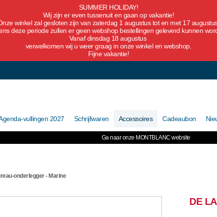
SUMMER HOLIDAY!
Wij zijn er even tussenuit en gaan op vakantie!
Onze winkel zal gesloten zijn van zaterdag 1 augustus tot en met 17 augustus
dens deze periode zullen er geen webshop bestellingen geleverd kunnen wor
Vanaf dinsdag 18 augustus
verwelkomen wij u weer graag in onze winkel en webshop.
Fijne vakantie!
Agenda-vullingen 2027
Schrijfwaren
Accessoires
Cadeaubon
Nie
Ga naar onze MONTBLANC website
ureau-onderlegger - Marine
DE L