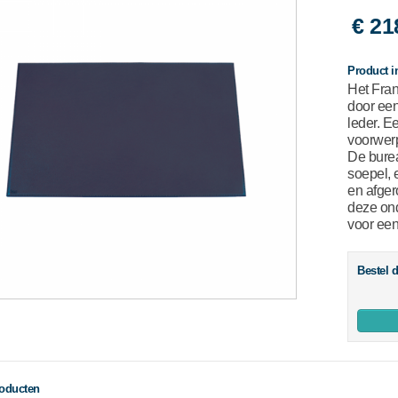
€ 21
Product i
Het Fran
door een
leder. E
voorwer
De burea
soepel, 
en afger
deze ond
voor een
Bestel d
roducten