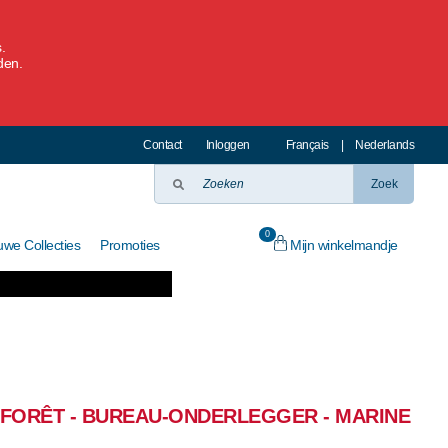
.
den.
Contact
Inloggen
Français
|
Nederlands
Zoek
0
Mijn winkelmandje
uwe Collecties
Promoties
AFORÊT - BUREAU-ONDERLEGGER - MARINE