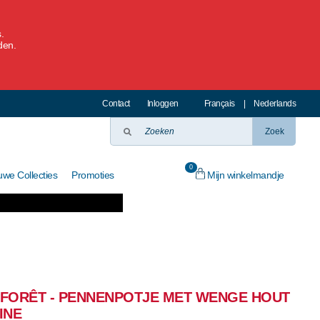
.
den.
Contact
Inloggen
Français
|
Nederlands
Zoek
0
Mijn winkelmandje
uwe Collecties
Promoties
AFORÊT - PENNENPOTJE MET WENGE HOUT
INE