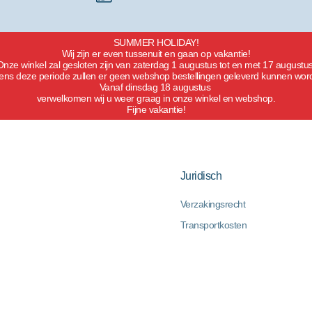
SUMMER HOLIDAY!
Wij zijn er even tussenuit en gaan op vakantie!
Onze winkel zal gesloten zijn van zaterdag 1 augustus tot en met 17 augustus
dens deze periode zullen er geen webshop bestellingen geleverd kunnen wor
Vanaf dinsdag 18 augustus
verwelkomen wij u weer graag in onze winkel en webshop.
Fijne vakantie!
Juridisch
Verzakingsrecht
Transportkosten