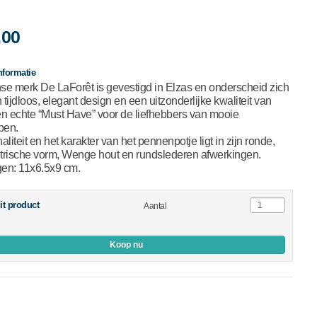
,00
nformatie
se merk De LaForêt is gevestigd in Elzas en onderscheid zich
 tijdloos, elegant design en een uitzonderlijke kwaliteit van
en echte “Must Have” voor de liefhebbers van mooie
pen.
aliteit en het karakter van het pennenpotje ligt in zijn ronde,
rische vorm, Wenge hout en rundslederen afwerkingen.
en: 11x6.5x9 cm.
it product
Aantal
Koop nu