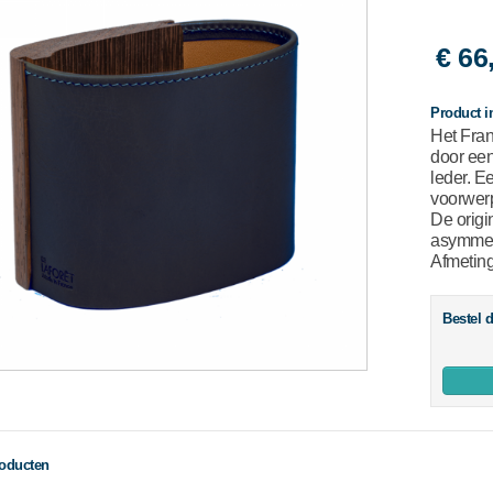
€ 66
Product i
Het Fran
door een
leder. E
voorwer
De origin
asymmet
Afmeting
Bestel d
roducten