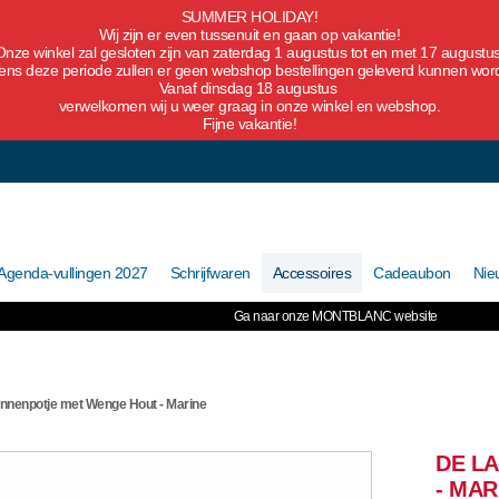
SUMMER HOLIDAY!
Wij zijn er even tussenuit en gaan op vakantie!
Onze winkel zal gesloten zijn van zaterdag 1 augustus tot en met 17 augustus
dens deze periode zullen er geen webshop bestellingen geleverd kunnen wor
Vanaf dinsdag 18 augustus
verwelkomen wij u weer graag in onze winkel en webshop.
Fijne vakantie!
Agenda-vullingen 2027
Schrijfwaren
Accessoires
Cadeaubon
Nie
Ga naar onze MONTBLANC website
ennenpotje met Wenge Hout - Marine
DE L
- MAR