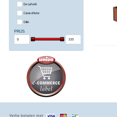
De LaForêt
Caran d'Ache
Gillio
PRIJS
Veilig betalen met