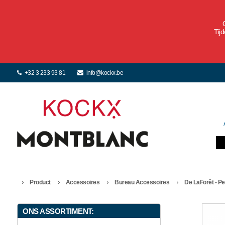
Tij
+32 3 233 93 81
info@kockx.be
Product
Accessoires
Bureau Accessoires
De LaForêt - P
ONS ASSORTIMENT: