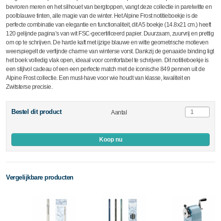
bevroren meren en het silhouet van bergtoppen, vangt deze collectie in parelwitte en
poolblauwe tinten, alle magie van de winter. Het Alpine Frost notitieboekje is de
perfecte combinatie van elegantie en functionaliteit, dit A5 boekje (14.8x21 cm.) heeft
120 gelijnde pagina’s van wit FSC-gecertificeerd papier. Duurzaam, zuurvrij en prettig
om op te schrijven. De harde kaft met ijzige blauwe en witte geometrische motieven
weerspiegelt de verfijnde charme van winterse vorst. Dankzij de genaaide binding ligt
het boek volledig vlak open, ideaal voor comfortabel te schrijven. Dit notitieboekje is
een stijlvol cadeau of een een perfecte match met de iconische 849 pennen uit de
Alpine Frost collectie. Een must-have voor wie houdt van klasse, kwaliteit en
Zwitsterse precisie.
Bestel dit product
Aantal
Koop nu
Vergelijkbare producten