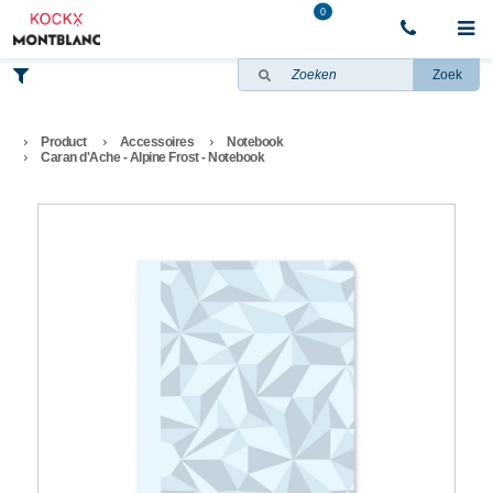
0
Zoek
Product
Accessoires
Notebook
Caran d'Ache - Alpine Frost - Notebook