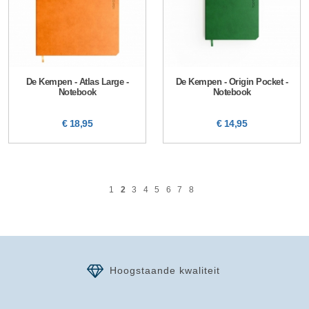
De Kempen - Atlas Large -
De Kempen - Origin Pocket -
Notebook
Notebook
€ 18,95
€ 14,95
1
2
3
4
5
6
7
8
Hoogstaande kwaliteit