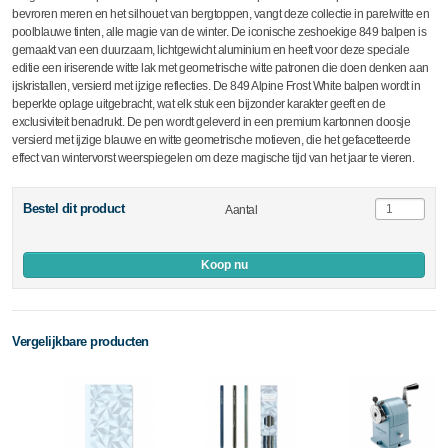
bevroren meren en het silhouet van bergtoppen, vangt deze collectie in parelwitte en
poolblauwe tinten, alle magie van de winter. De iconische zeshoekige 849 balpen is
gemaakt van een duurzaam, lichtgewicht aluminium en heeft voor deze speciale
editie een iriserende witte lak met geometrische witte patronen die doen denken aan
ijskristallen, versierd met ijzige reflecties. De 849 Alpine Frost White balpen wordt in
beperkte oplage uitgebracht, wat elk stuk een bijzonder karakter geeft en de
exclusiviteit benadrukt. De pen wordt geleverd in een premium kartonnen doosje
versierd met ijzige blauwe en witte geometrische motieven, die het gefacetteerde
effect van wintervorst weerspiegelen om deze magische tijd van het jaar te vieren.
Bestel dit product
Aantal
Koop nu
Vergelijkbare producten