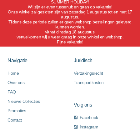
SUMMER HOLIDAY!
Wij zijn er even tussenuit en gaan op vakantie!
Onze winkel zal gesloten zijn van zaterdag 1 augustus tot en met 17
augustus.
Tijdens deze periode zullen er geen webshop bestellingen geleverd
kunnen worden.
Vanaf dinsdag 18 augustus
verwelkomen wij u weer graag in onze winkel en webshop.
Fijne vakantie!
Navigatie
Juridisch
Home
Verzakingsrecht
Over ons
Transportkosten
FAQ
Nieuwe Collecties
Volg ons
Promoties
Facebook
Contact
Instagram