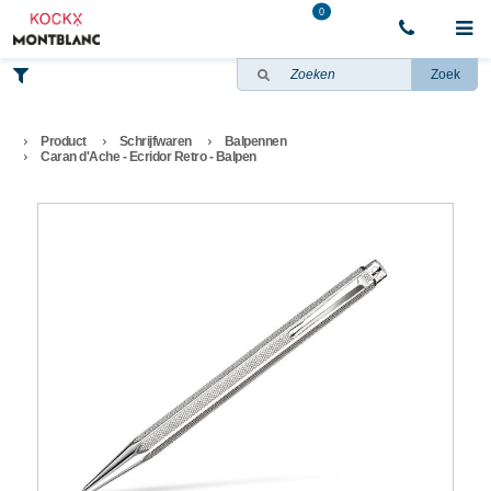
0
Zoek
Product
Schrijfwaren
Balpennen
Caran d'Ache - Ecridor Retro - Balpen