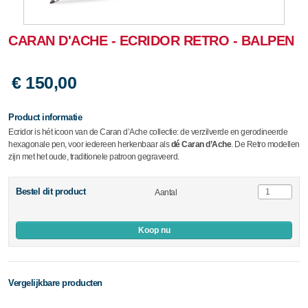
CARAN D'ACHE - ECRIDOR RETRO - BALPEN
€ 150,00
Product informatie
Ecridor is hét icoon van de Caran d’Ache collectie: de verzilverde en gerodineerde
hexagonale pen, voor iedereen herkenbaar als
dé Caran d’Ache
. De Retro modellen
zijn met het oude, traditionele patroon gegraveerd.
Bestel dit product
Aantal
Koop nu
Vergelijkbare producten