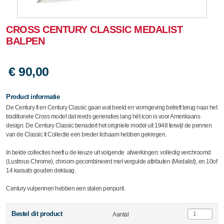
CROSS CENTURY CLASSIC MEDALIST
BALPEN
€ 90,00
Product informatie
De Century II en Century Classic gaan wat beeld en vormgeving betreft terug naar het
traditionele Cross model dat reeds generaties lang hét icon is voor Amerikaans
design. De Century Classic benadert het origniele model uit 1948 terwijl de pennen
van de Classic II Collectie een breder lichaam hebben gekregen.
In beide collecties heeft u de keuze uit volgende afwerkingen: volledig verchroomd
(Lustrous Chrome), chroom gecombineerd met vergulde attributen (Medalist), en 10of
14 karaats gouden deklaag.
Century vulpennen hebben een stalen penpunt.
Bestel dit product
Aantal