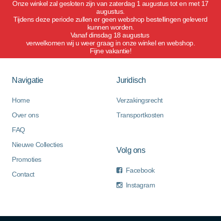
Onze winkel zal gesloten zijn van zaterdag 1 augustus tot en met 17
augustus.
Tijdens deze periode zullen er geen webshop bestellingen geleverd
kunnen worden.
Vanaf dinsdag 18 augustus
verwelkomen wij u weer graag in onze winkel en webshop.
Fijne vakantie!
Navigatie
Juridisch
Home
Verzakingsrecht
Over ons
Transportkosten
FAQ
Nieuwe Collecties
Volg ons
Promoties
Facebook
Contact
Instagram