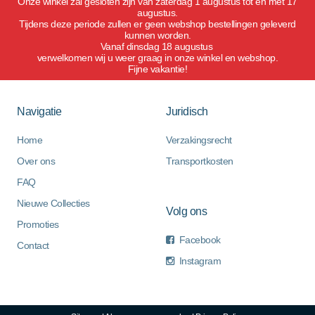
Onze winkel zal gesloten zijn van zaterdag 1 augustus tot en met 17
augustus.
Tijdens deze periode zullen er geen webshop bestellingen geleverd
kunnen worden.
Vanaf dinsdag 18 augustus
verwelkomen wij u weer graag in onze winkel en webshop.
Fijne vakantie!
Navigatie
Juridisch
Home
Verzakingsrecht
Over ons
Transportkosten
FAQ
Nieuwe Collecties
Volg ons
Promoties
Facebook
Contact
Instagram