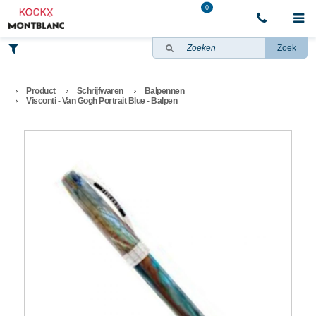
0
Zoek
Product
Schrijfwaren
Balpennen
Visconti - Van Gogh Portrait Blue - Balpen