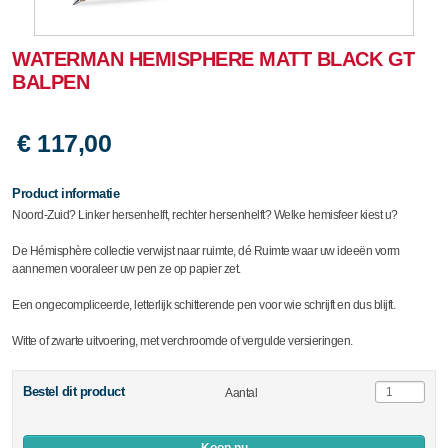
WATERMAN HEMISPHERE MATT BLACK GT
BALPEN
€ 117,00
Product informatie
Noord-Zuid? Linker hersenhelft, rechter hersenhelft? Welke hemisfeer kiest u?
De Hémisphère collectie verwijst naar ruimte, dé Ruimte waar uw ideeën vorm
aannemen vooraleer uw pen ze op papier zet.
Een ongecompliceerde, letterlijk schitterende pen voor wie schrijft en dus blijft.
Witte of zwarte uitvoering, met verchroomde of vergulde versieringen.
Bestel dit product
Aantal