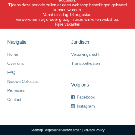
Tijdens deze periode zullen er geen webshop bestellingen geleverd
kunnen worden.
Vanaf dinsdag 18 augustus
verwelkomen wij u weer graag in onze winkel en webshop.
Fijne vakantie!
Navigatie
Juridisch
Home
Verzakingsrecht
Over ons
Transportkosten
FAQ
Nieuwe Collecties
Volg ons
Promoties
Facebook
Contact
Instagram
Sitemap
|
Algemene voorwaarden
|
Privacy Policy