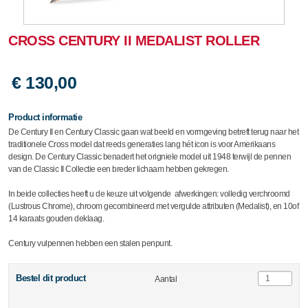
CROSS CENTURY II MEDALIST ROLLER
€ 130,00
Product informatie
De Century II en Century Classic gaan wat beeld en vormgeving betreft terug naar het
traditionele Cross model dat reeds generaties lang hét icon is voor Amerikaans
design. De Century Classic benadert het origniele model uit 1948 terwijl de pennen
van de Classic II Collectie een breder lichaam hebben gekregen.
In beide collecties heeft u de keuze uit volgende afwerkingen: volledig verchroomd
(Lustrous Chrome), chroom gecombineerd met vergulde attributen (Medalist), en 10of
14 karaats gouden deklaag.
Century vulpennen hebben een stalen penpunt.
Bestel dit product
Aantal