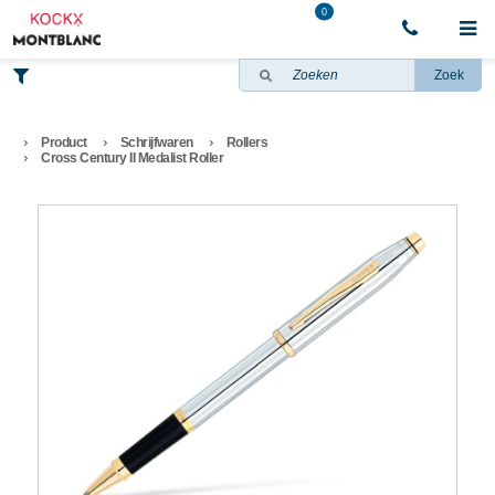
0
Zoek
Product
Schrijfwaren
Rollers
Cross Century II Medalist Roller