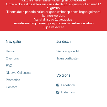
Wij zijn er even tussenuit en gaan op vakantie!
Onze winkel zal gesloten zijn van zaterdag 1 augustus tot en met 17
augustus.
Tijdens deze periode zullen er geen webshop bestellingen geleverd
kunnen worden.
Vanaf dinsdag 18 augustus
verwelkomen wij u weer graag in onze winkel en webshop.
Fijne vakantie!
Navigatie
Juridisch
Home
Verzakingsrecht
Over ons
Transportkosten
FAQ
Nieuwe Collecties
Volg ons
Promoties
Facebook
Contact
Instagram