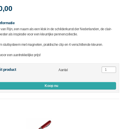
0,00
nformatie
an Rijn, een naam als een klok in de schilderkunst der Nederlanden, de clair-
ster als inspiratie voor een kleurrijke pennencollectie.
 sluitsysteem met magneten, praktische clip en 4 verschillende kleuren.
 voor een aantrekkelijke prijs!
it product
Aantal
Koop nu