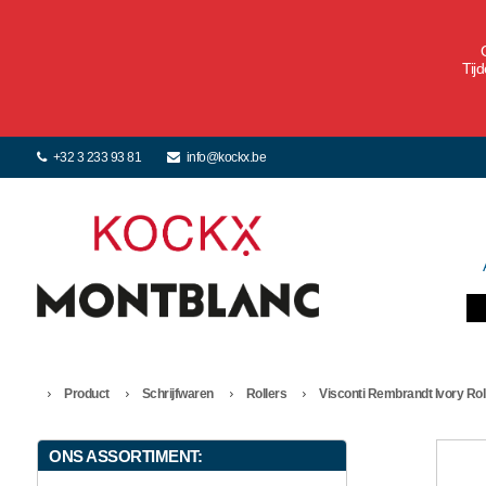
Tij
+32 3 233 93 81
info@kockx.be
Product
Schrijfwaren
Rollers
Visconti Rembrandt Ivory Rol
ONS ASSORTIMENT: