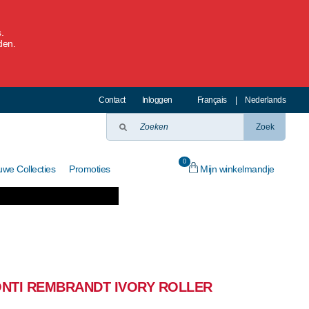
.
den.
Contact
Inloggen
Français
|
Nederlands
Zoek
0
Mijn winkelmandje
uwe Collecties
Promoties
ONTI REMBRANDT IVORY ROLLER