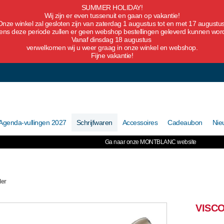
SUMMER HOLIDAY!
Wij zijn er even tussenuit en gaan op vakantie!
Onze winkel zal gesloten zijn van zaterdag 1 augustus tot en met 17 augustus
dens deze periode zullen er geen webshop bestellingen geleverd kunnen wor
Vanaf dinsdag 18 augustus
verwelkomen wij u weer graag in onze winkel en webshop.
Fijne vakantie!
Agenda-vullingen 2027
Schrijfwaren
Accessoires
Cadeaubon
Nie
Ga naar onze MONTBLANC website
ler
VISC