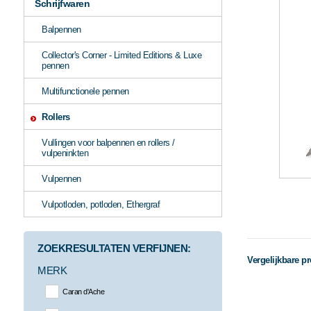
Schrijfwaren
Balpennen
Collector's Corner - Limited Editions & Luxe
pennen
Multifunctionele pennen
Rollers
Vullingen voor balpennen en rollers /
vulpeninkten
Vulpennen
Vulpotloden, potloden, Ethergraf
ZOEKRESULTATEN VERFIJNEN:
Vergelijkbare p
MERK
Caran d'Ache