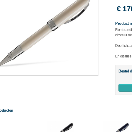
€ 17
Product i
Rembrandt v
obscuur mee
Dop-lichaam
En dit alles
Bestel d
roducten