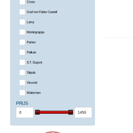
Cross
Graf von Faber-Castell
Lamy
Montegrappa
Parker
Pelikan
S.T. Dupont
Stipula
Visconti
Waterman
PRIJS