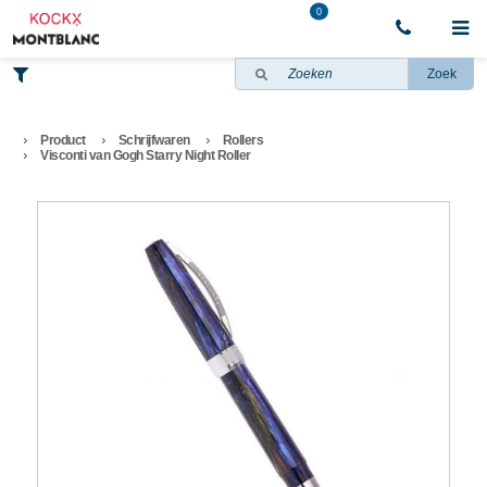
0
Zoek
Product
Schrijfwaren
Rollers
Visconti van Gogh Starry Night Roller