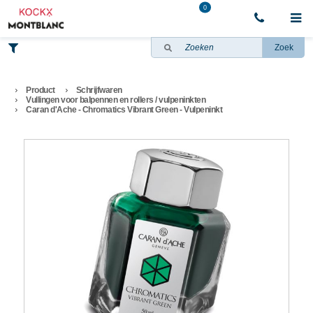
0
Zoek
Product
Schrijfwaren
Vullingen voor balpennen en rollers / vulpeninkten
Caran d'Ache - Chromatics Vibrant Green - Vulpeninkt