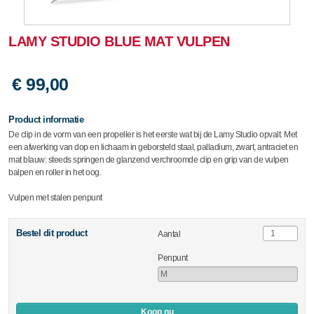
LAMY STUDIO BLUE MAT VULPEN
€ 99,00
Product informatie
De clip in de vorm van een propeller is het eerste wat bij de Lamy Studio opvalt. Met
een afwerking van dop en lichaam in geborsteld staal, palladium, zwart, antraciet en
mat blauw: steeds springen de glanzend verchroomde clip en grip van de vulpen
balpen en roller in het oog.
Vulpen met stalen penpunt
Bestel dit product
Aantal
Penpunt
Koop nu