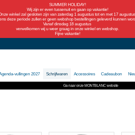
SUMMER HOLIDAY!
Wij zijn er even tussenuit en gaan op vakantie!
Onze winkel zal gesloten zijn van zaterdag 1 augustus tot en met 17 augustus
dens deze periode zullen er geen webshop bestellingen geleverd kunnen wor
Vanaf dinsdag 18 augustus
verwelkomen wij u weer graag in onze winkel en webshop.
Fijne vakantie!
Agenda-vullingen 2027
Schrijfwaren
Accessoires
Cadeaubon
Nie
Ga naar onze MONTBLANC website