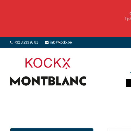
Tij
+32 3 233 93 81
info@kockx.be