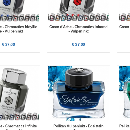
 - Chromatics Iddyllic
Caran d'Ache - Chromatics Infrared
Caran 
e - Vulpeninkt
- Vulpeninkt
€ 37,00
€ 37,00
e - Chromatics Infinite
Pelikan Vulpeninkt - Edelstein
Pelika