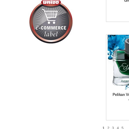
Gr
Pelikan V
1
2
3
4
5