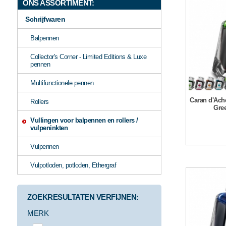
ONS ASSORTIMENT:
Schrijfwaren
Balpennen
Collector's Corner - Limited Editions & Luxe
pennen
Multifunctionele pennen
Caran d'Ache
Rollers
Gree
Vullingen voor balpennen en rollers /
vulpeninkten
Vulpennen
Vulpotloden, potloden, Ethergraf
ZOEKRESULTATEN VERFIJNEN:
MERK