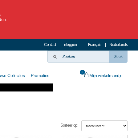
.
den.
Contact
Inloggen
Français
|
Nederlands
Zoek
0
Mijn winkelmandje
uwe Collecties
Promoties
Sorteer op: