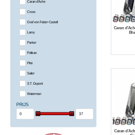
Caran d'Ache
Cross
Graf von Faber-Castell
Caran d'Ache
Blu
Lamy
Parker
Pelikan
Pilot
Sailor
S.T. Dupont
Waterman
PRIJS
Caran d'Ach