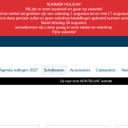
SUMMER HOLIDAY!
Wij zijn er even tussenuit en gaan op vakantie!
Onze winkel zal gesloten zijn van zaterdag 1 augustus tot en met 17 augustus
dens deze periode zullen er geen webshop bestellingen geleverd kunnen wor
Vanaf dinsdag 18 augustus
verwelkomen wij u weer graag in onze winkel en webshop.
Fijne vakantie!
Agenda-vullingen 2027
Schrijfwaren
Accessoires
Cadeaubon
Nie
Ga naar onze MONTBLANC website