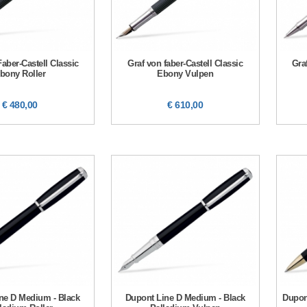
Faber-Castell Classic
Graf von faber-Castell Classic
Gra
bony Roller
Ebony Vulpen
€ 480,00
€ 610,00
ne D Medium - Black
Dupont Line D Medium - Black
Dupon