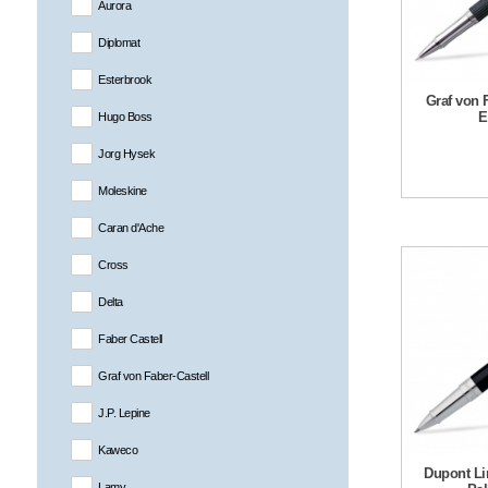
Aurora
Diplomat
Esterbrook
Graf von 
E
Hugo Boss
Jorg Hysek
Moleskine
Caran d'Ache
Cross
Delta
Faber Castell
Graf von Faber-Castell
J.P. Lepine
Kaweco
Dupont Li
Lamy