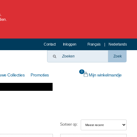
.
den.
Contact
Inloggen
Français
|
Nederlands
Zoek
0
Mijn winkelmandje
uwe Collecties
Promoties
Sorteer op: