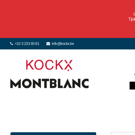
Tij
+32 3 233 93 81
info@kockx.be