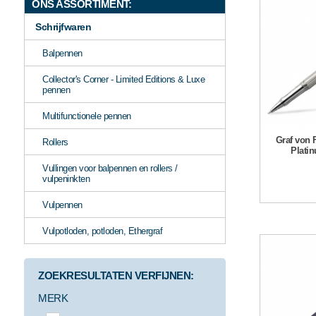
ONS ASSORTIMENT:
Schrijfwaren
Balpennen
Collector's Corner - Limited Editions & Luxe
pennen
Multifunctionele pennen
Graf von 
Rollers
Platin
Vullingen voor balpennen en rollers /
vulpeninkten
Vulpennen
Vulpotloden, potloden, Ethergraf
ZOEKRESULTATEN VERFIJNEN:
MERK