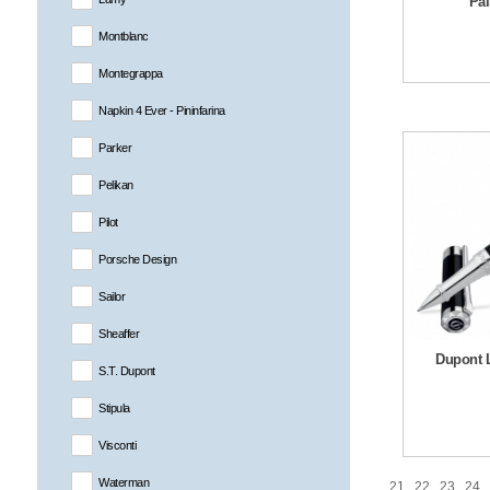
Pal
Montblanc
Montegrappa
Napkin 4 Ever - Pininfarina
Parker
Pelikan
Pilot
Porsche Design
Sailor
Sheaffer
Dupont L
S.T. Dupont
Stipula
Visconti
Waterman
21
22
23
24