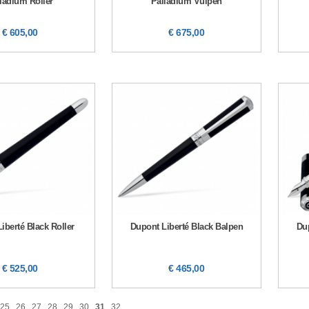
ladium Roller
Palladium Vulpen
€ 605,00
€ 675,00
iberté Black Roller
Dupont Liberté Black Balpen
Dup
€ 525,00
€ 465,00
25
26
27
28
29
30
31
32