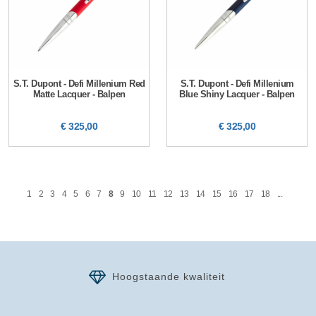
S.T. Dupont - Defi Millenium Red
S.T. Dupont - Defi Millenium
Matte Lacquer - Balpen
Blue Shiny Lacquer - Balpen
€ 325,00
€ 325,00
1
2
3
4
5
6
7
8
9
10
11
12
13
14
15
16
17
18
...
Hoogstaande kwaliteit