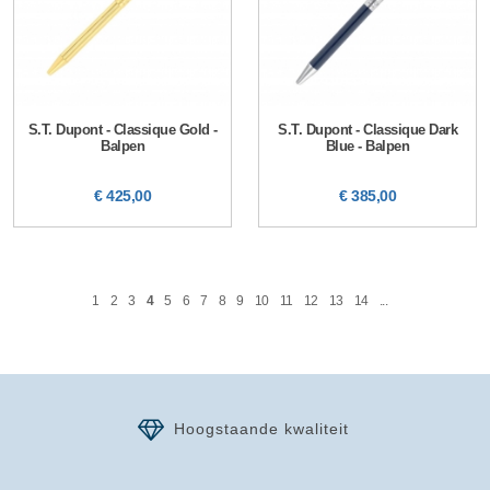
S.T. Dupont - Classique Gold -
S.T. Dupont - Classique Dark
Balpen
Blue - Balpen
€ 425,00
€ 385,00
1
2
3
4
5
6
7
8
9
10
11
12
13
14
...
Hoogstaande kwaliteit