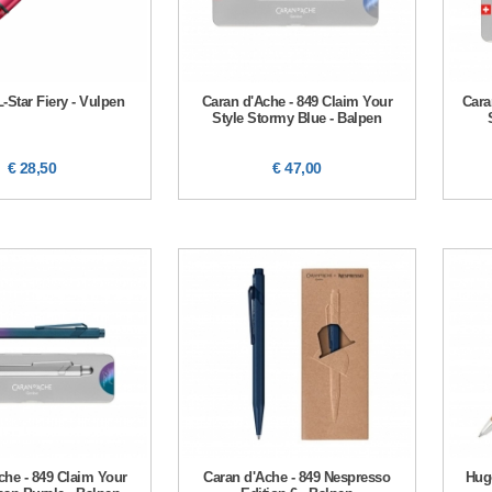
-Star Fiery - Vulpen
Caran d'Ache - 849 Claim Your
Cara
Style Stormy Blue - Balpen
€ 28,50
€ 47,00
che - 849 Claim Your
Caran d'Ache - 849 Nespresso
Hugo