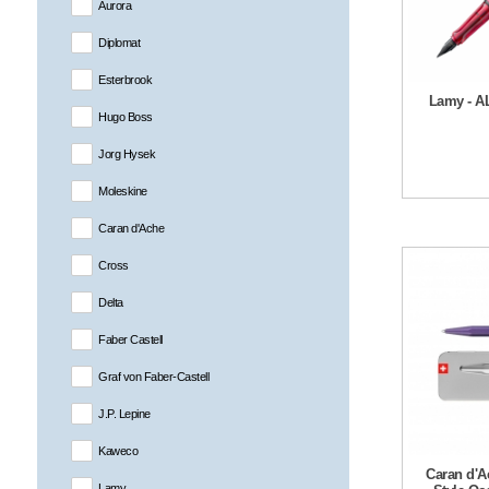
Aurora
Diplomat
Esterbrook
Lamy - AL
Hugo Boss
Jorg Hysek
Moleskine
Caran d'Ache
Cross
Delta
Faber Castell
Graf von Faber-Castell
J.P. Lepine
Kaweco
Caran d'A
Lamy