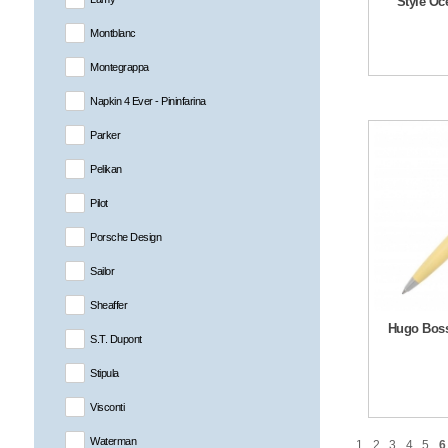
Style Oc
Montblanc
Montegrappa
Napkin 4 Ever - Pininfarina
Parker
Pelikan
Pilot
Porsche Design
Sailor
Sheaffer
Hugo Boss 
S.T. Dupont
Stipula
Visconti
Waterman
1
2
3
4
5
6