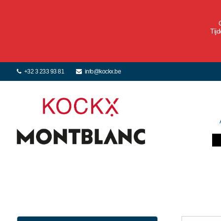
Tij
+32 3 233 93 81
info@kockx.be