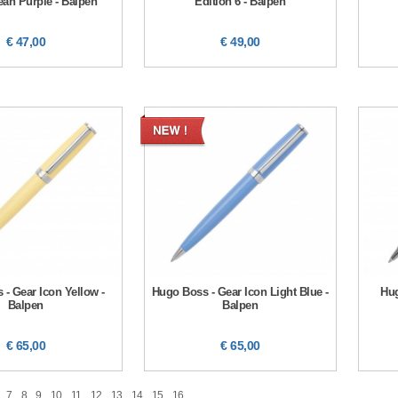
ean Purple - Balpen
Edition 6 - Balpen
€ 47,00
€ 49,00
- Gear Icon Yellow -
Hugo Boss - Gear Icon Light Blue -
Hug
Balpen
Balpen
€ 65,00
€ 65,00
7
8
9
10
11
12
13
14
15
16
...