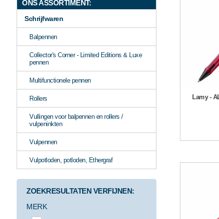
ONS ASSORTIMENT:
Schrijfwaren
Balpennen
Collector's Corner - Limited Editions & Luxe
pennen
Multifunctionele pennen
Lamy - AL
Rollers
Vullingen voor balpennen en rollers /
vulpeninkten
Vulpennen
Vulpotloden, potloden, Ethergraf
ZOEKRESULTATEN VERFIJNEN:
MERK