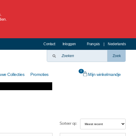
.
den.
Contact
Inloggen
Français
|
Nederlands
Zoek
0
Mijn winkelmandje
uwe Collecties
Promoties
Sorteer op: