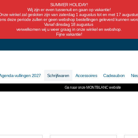
SUMMER HOLIDAY!
Wij zijn er even tussenuit en gaan op vakantie!
Onze winkel zal gesloten zijn van zaterdag 1 augustus tot en met 17 augustus
dens deze periode zullen er geen webshop bestellingen geleverd kunnen wor
Vanaf dinsdag 18 augustus
verwelkomen wij u weer graag in onze winkel en webshop.
Fijne vakantie!
Agenda-vullingen 2027
Schrijfwaren
Accessoires
Cadeaubon
Nie
Ga naar onze MONTBLANC website