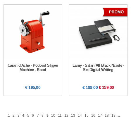
Caran d'Ache - Potlood Slijper
Lamy - Safari All Black Ncode -
Machine - Rood
Set Digital Writing
€ 195,00
€ 199,00
€ 159,00
1
2
3
4
5
6
7
8
9
10
11
12
13
14
15
16
17
18
19
...