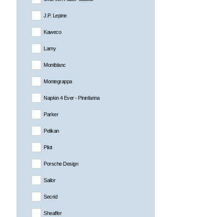
J.P. Lepine
Kaweco
Lamy
Montblanc
Montegrappa
Napkin 4 Ever - Pininfarina
Parker
Pelikan
Pilot
Porsche Design
Sailor
Secrid
Sheaffer