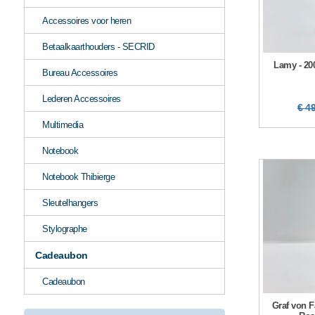
Accessoires voor heren
Betaalkaarthouders - SECRID
Lamy - 200
Bureau Accessoires
Lederen Accessoires
€ 4
Multimedia
Notebook
Notebook Thibierge
Sleutelhangers
Stylographe
Cadeaubon
Cadeaubon
Graf von F