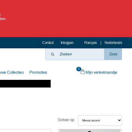
.
den.
Contact
Inloggen
Français
|
Nederlands
Zoek
0
Mijn winkelmandje
uwe Collecties
Promoties
Sorteer op: