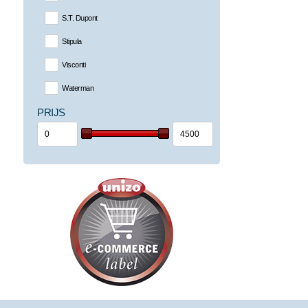
S.T. Dupont
Stipula
Visconti
Waterman
PRIJS