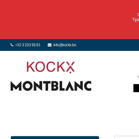
Tij
+32 3 233 93 81
info@kockx.be