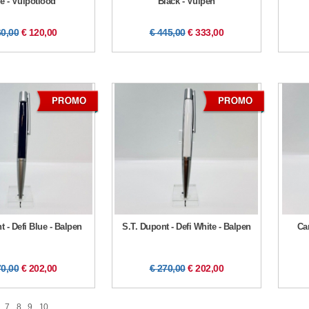
é - Vulpotlood
Black - Vulpen
60,00
€ 120,00
€ 445,00
€ 333,00
t - Defi Blue - Balpen
S.T. Dupont - Defi White - Balpen
Ca
70,00
€ 202,00
€ 270,00
€ 202,00
7
8
9
10
...