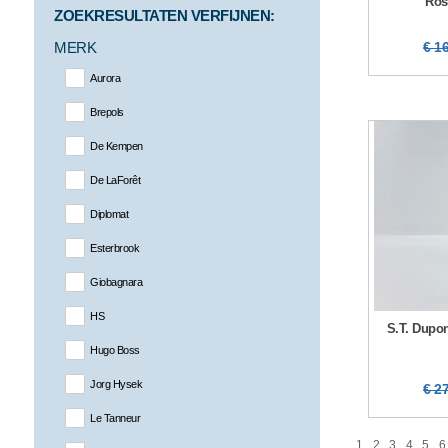
Ros
ZOEKRESULTATEN VERFIJNEN:
MERK
€ 1
Aurora
Brepols
De Kempen
De LaForêt
Diplomat
Esterbrook
Giobagnara
HS
S.T. Dupon
Hugo Boss
Jorg Hysek
€ 2
Le Tanneur
1
2
3
4
5
6