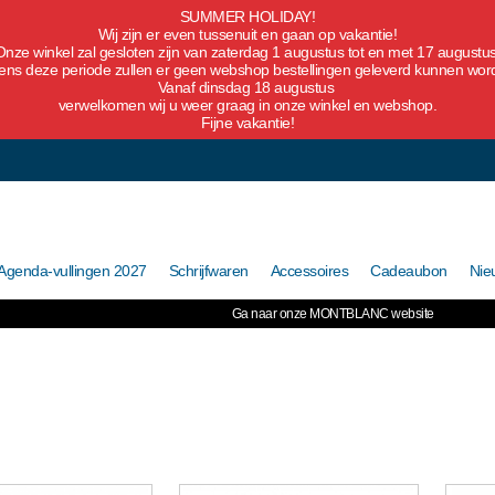
SUMMER HOLIDAY!
Wij zijn er even tussenuit en gaan op vakantie!
Onze winkel zal gesloten zijn van zaterdag 1 augustus tot en met 17 augustus
dens deze periode zullen er geen webshop bestellingen geleverd kunnen wor
Vanaf dinsdag 18 augustus
verwelkomen wij u weer graag in onze winkel en webshop.
Fijne vakantie!
Agenda-vullingen 2027
Schrijfwaren
Accessoires
Cadeaubon
Nie
Ga naar onze MONTBLANC website