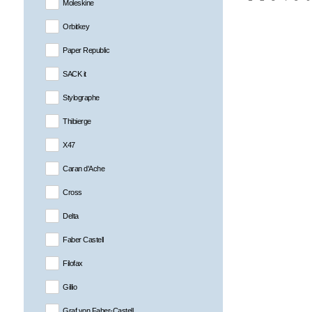
Moleskine
Orbitkey
Paper Republic
SACK it
Stylographe
Thibierge
X47
Caran d'Ache
Cross
Delta
Faber Castell
Filofax
Gillio
Graf von Faber-Castell